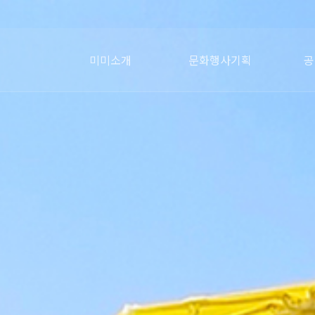
미미소개
문화행사기획
공
미미포트폴리오
미미파트너
회사연혁
오시는길
인사말
전통시장행사
문화축제
홍보행사
의전행사
어