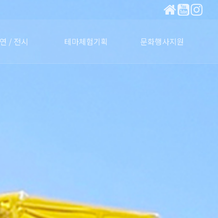
연 / 전시
테마체험기획
문화행사지원
린이패션쇼
동요제
백일장
전시
자연생태체험
전통문화체험
워케이션
테마수업
공연.행사문의
홍보사인물
행사소식
장비렌탈
마케팅