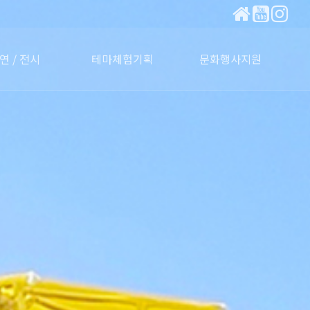
연 / 전시
테마체험기획
문화행사지원
린이패션쇼
동요제
백일장
전시
자연생태체험
전통문화체험
워케이션
테마수업
공연.행사문의
홍보사인물
행사소식
장비렌탈
마케팅