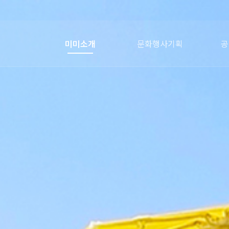
미미소개
문화행사기획
공
미미포트폴리오
미미파트너
회사연혁
오시는길
인사말
전통시장행사
문화축제
홍보행사
의전행사
어