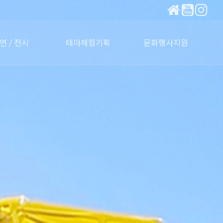
연 / 전시
테마체험기획
문화행사지원
린이패션쇼
동요제
백일장
전시
자연생태체험
전통문화체험
워케이션
테마수업
공연.행사문의
홍보사인물
행사소식
장비렌탈
마케팅