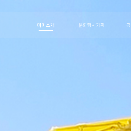
미미소개
문화행사기획
공
미미포트폴리오
미미파트너
회사연혁
오시는길
인사말
전통시장행사
문화축제
홍보행사
의전행사
어